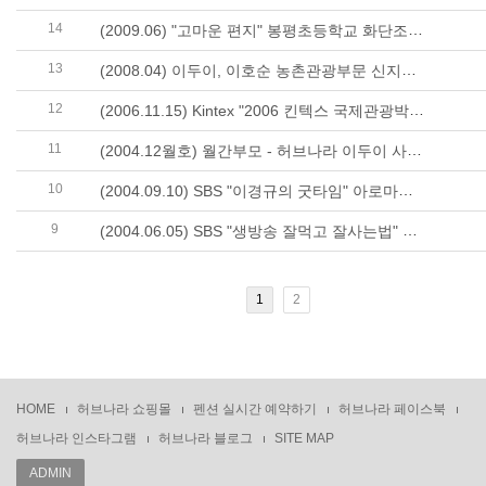
14
(2009.06) "고마운 편지" 봉평초등학교 화단조성공사 (꽃동산)
13
(2008.04) 이두이, 이호순 농촌관광부문 신지식농업인장 수상
12
(2006.11.15) Kintex "2006 킨텍스 국제관광박람회" 참가
11
(2004.12월호) 월간부모 - 허브나라 이두이 사장 소개
10
(2004.09.10) SBS "이경규의 굿타임" 아로마테라피 허브나라 소개
9
(2004.06.05) SBS "생방송 잘먹고 잘사는법" 허브나라와 비교체험
1
2
HOME
허브나라 쇼핑몰
펜션 실시간 예약하기
허브나라 페이스북
허브나라 인스타그램
허브나라 블로그
SITE MAP
ADMIN