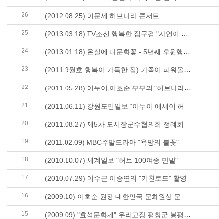
26
(2012.08.25) 이문세 허브나라 콘서트
25
(2013.03.18) TV조선 행복한 집구경 "자연이 살아있는 집" 방영
24
(2013.01.18) 온실에 다문화꽃 - 5년째 후원행사(연합뉴스)
23
(2011.9월호 행복이 가득한 집) 가족이 피워올린 인생의 꽃향기
22
(2011.05.28) 이두이,이호순 부부의 "허브나라이야기" (조선일보 김윤덕의 ..
21
(2011.06.11) 강원도민일보 "이두이 에세이 허브나라이야기" 출간안내
20
(2011.08.27) 제5차 도시장군수협의회 정례회 허브나라 개최
19
(2011.02.09) MBC주말드라마 "욕망의 불꽃" 촬영
18
(2010.10.07) 세계일보 "허브 100여종 만발" 허브나라 소개
17
(2010.07.29) 이수근 이승연의 "키친로드" 촬영
16
(2009.10) 이호순 원장 대한민국 문화원상 문화협력부문상 수상
15
(2009.09) "효석문화제" 우리고장 평창군 봉평면의 메밀꽃축제